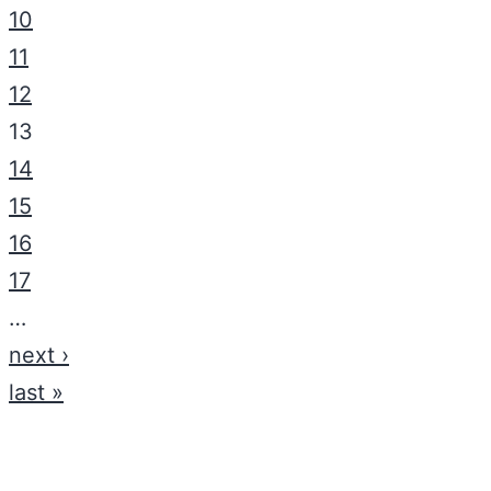
10
11
12
13
14
15
16
17
…
next ›
last »