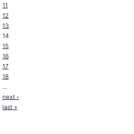
11
12
13
14
15
16
17
18
…
next ›
last »